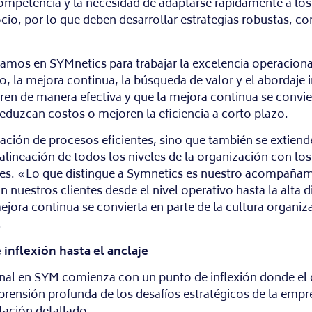
mpetencia y la necesidad de adaptarse rápidamente a los 
ocio, por lo que deben desarrollar estrategias robustas, 
camos en SYMnetics para trabajar la excelencia operaciona
, la mejora continua, la búsqueda de valor y el abordaje i
gren de manera efectiva y que la mejora continua se convier
duzcan costos o mejoren la eficiencia a corto plazo.
ación de procesos eficientes, sino que también se extiende 
lineación de todos los niveles de la organización con los 
bles. «Lo que distingue a Symnetics es nuestro acompañami
uestros clientes desde el nivel operativo hasta la alta d
ejora continua se convierta en parte de la cultura organiza
.
inflexión hasta el anclaje
al en SYM comienza con un punto de inflexión donde el cli
mprensión profunda de los desafíos estratégicos de la empr
ación detallado.