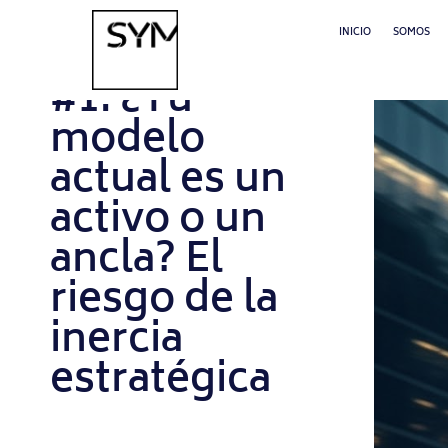
FEBRERO 24, 2026
INICIO
SOMOS
Xtrategia Lab
#1: ¿Tu
modelo
actual es un
activo o un
ancla? El
riesgo de la
inercia
estratégica