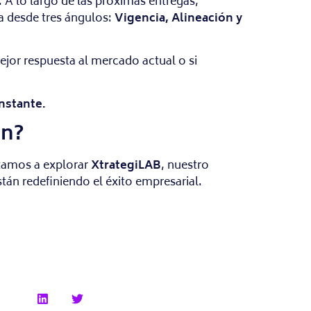
. A lo largo de las próximas entregas,
a desde tres ángulos:
Vigencia, Alineación y
mejor respuesta al mercado actual o si
nstante.
ón?
itamos a explorar
XtrategiLAB
, nuestro
tán redefiniendo el éxito empresarial.